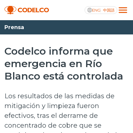
ENG
中国語
Prensa
Transparencia activa
Codelco informa que
emergencia en Río
Nosotros
Blanco está controlada
Operaciones
Proyectos
Los resultados de las medidas de
Sustentabilidad
mitigación y limpieza fueron
efectivos, tras el derrame de
Innovación
concentrado de cobre que se
Inversionistas