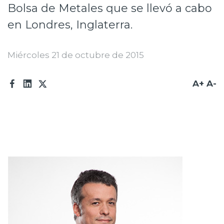
Bolsa de Metales que se llevó a cabo
Prensa
en Londres, Inglaterra.
Trabaja en Codelco
Miércoles 21 de octubre de 2015
Transparencia activa
Canales de denuncia
A+
A-
Proveedores
Acceso trabajadores/as