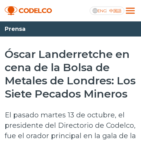
ENG
中国語
Prensa
Transparencia activa
Óscar Landerretche en
cena de la Bolsa de
Nosotros
Metales de Londres: Los
Operaciones
Siete Pecados Mineros
Proyectos
Sustentabilidad
El pasado martes 13 de octubre, el
Innovación
presidente del Directorio de Codelco,
fue el orador principal en la gala de la
Inversionistas