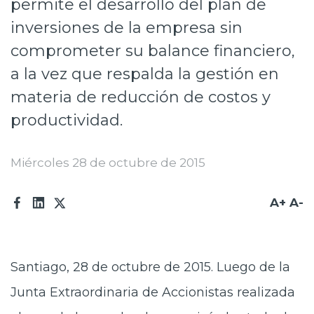
permite el desarrollo del plan de
Prensa
inversiones de la empresa sin
Trabaja en Codelco
comprometer su balance financiero,
a la vez que respalda la gestión en
Transparencia activa
materia de reducción de costos y
Canales de denuncia
productividad.
Proveedores
Miércoles 28 de octubre de 2015
Acceso trabajadores/as
A+
A-
Santiago, 28 de octubre de 2015. Luego de la
Junta Extraordinaria de Accionistas realizada