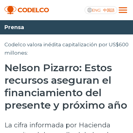
ENG
中国語
Prensa
Transparencia activa
Codelco valora inédita capitalización por US$600
millones:
Nelson Pizarro: Estos
Nosotros
recursos aseguran el
Operaciones
financiamiento del
Proyectos
presente y próximo año
Sustentabilidad
Innovación
La cifra informada por Hacienda
Inversionistas