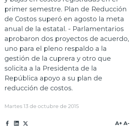
Prensa
primer semestre. Plan de Reducción
de Costos superó en agosto la meta
Trabaja en Codelco
anual de la estatal. - Parlamentarios
Transparencia activa
aprobaron dos proyectos de acuerdo,
Canales de denuncia
uno para el pleno respaldo a la
gestión de la cuprera y otro que
Proveedores
solicita a la Presidenta de la
Acceso trabajadores/as
República apoyo a su plan de
reducción de costos.
Martes 13 de octubre de 2015
A+
A-