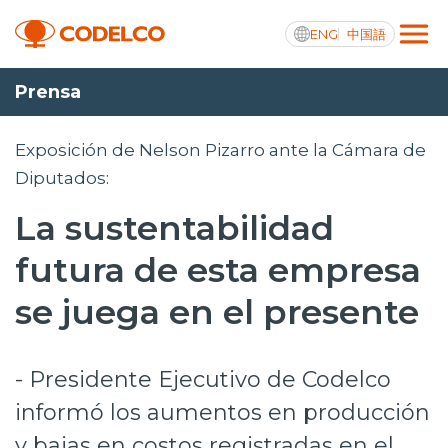
ENG
中国語
Prensa
Transparencia activa
Exposición de Nelson Pizarro ante la Cámara de
Diputados:
La sustentabilidad
Nosotros
futura de esta empresa
Operaciones
se juega en el presente
Proyectos
Sustentabilidad
- Presidente Ejecutivo de Codelco
Innovación
informó los aumentos en producción
Inversionistas
y bajas en costos registradas en el