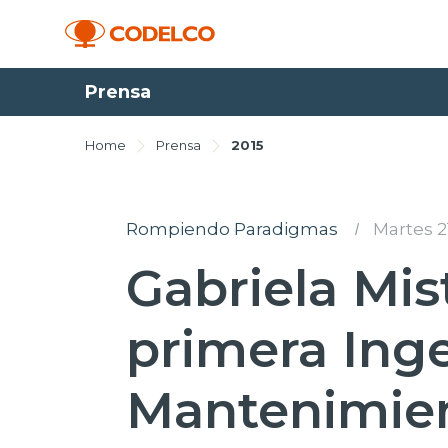
Prensa
Home
Prensa
2015
Rompiendo Paradigmas
I
Martes 21
Gabriela Mist
primera Ing
Mantenimie