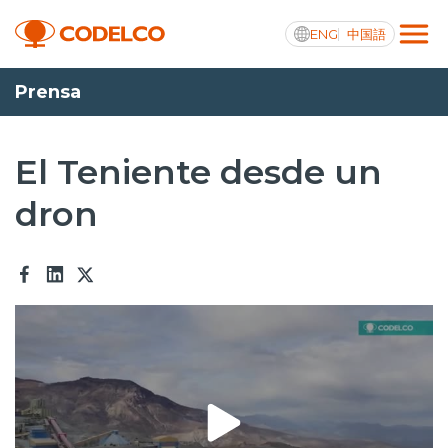
ENG
中国語
Prensa
Transparencia activa
El Teniente desde un
dron
Nosotros
Operaciones
Proyectos
Sustentabilidad
Innovación
Inversionistas