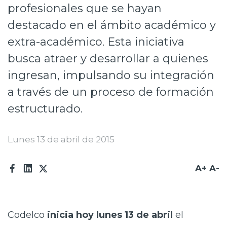
profesionales que se hayan
Prensa
destacado en el ámbito académico y
Trabaja en Codelco
extra-académico. Esta iniciativa
Transparencia activa
busca atraer y desarrollar a quienes
ingresan, impulsando su integración
Canales de denuncia
a través de un proceso de formación
Proveedores
estructurado.
Acceso trabajadores/as
Lunes 13 de abril de 2015
A+
A-
Codelco
inicia hoy lunes 13 de abril
el