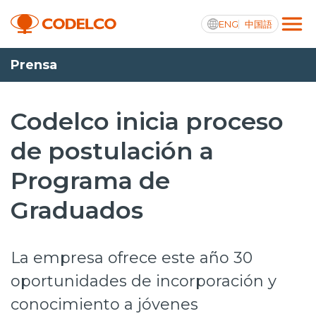
ENG
中国語
Prensa
Transparencia activa
Codelco inicia proceso
de postulación a
Nosotros
Programa de
Operaciones
Graduados
Proyectos
Sustentabilidad
La empresa ofrece este año 30
Innovación
oportunidades de incorporación y
conocimiento a jóvenes
Inversionistas