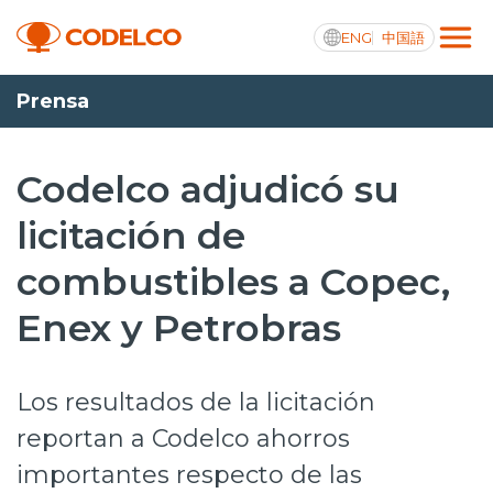
ENG
中国語
Prensa
Transparencia activa
Codelco adjudicó su
licitación de
Nosotros
combustibles a Copec,
Operaciones
Enex y Petrobras
Proyectos
Sustentabilidad
Los resultados de la licitación
Innovación
reportan a Codelco ahorros
importantes respecto de las
Inversionistas