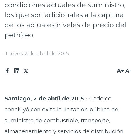
condiciones actuales de suministro,
Prensa
los que son adicionales a la captura
Trabaja en Codelco
de los actuales niveles de precio del
Transparencia activa
petróleo
Canales de denuncia
Jueves 2 de abril de 2015
Proveedores
A+
A-
Acceso trabajadores/as
Santiago, 2 de abril de 2015.-
Codelco
concluyó con éxito la licitación pública de
suministro de combustible, transporte,
almacenamiento y servicios de distribución