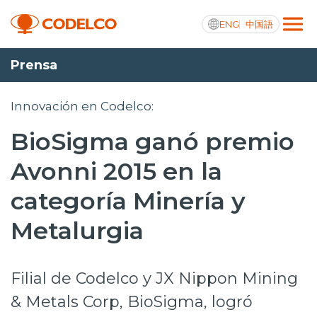
ENG
中国語
Prensa
Transparencia activa
Innovación en Codelco:
BioSigma ganó premio
Nosotros
Avonni 2015 en la
Operaciones
categoría Minería y
Proyectos
Metalurgia
Sustentabilidad
Filial de Codelco y JX Nippon Mining
Innovación
& Metals Corp, BioSigma, logró
Inversionistas