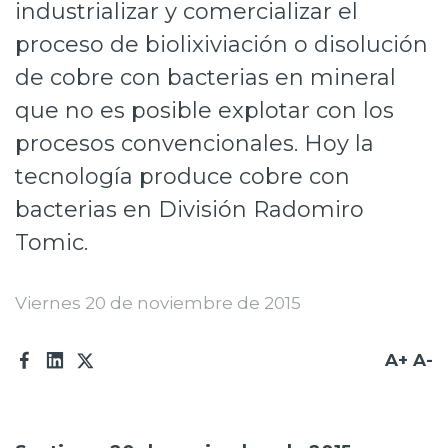
industrializar y comercializar el
Prensa
proceso de biolixiviación o disolución
Trabaja en Codelco
de cobre con bacterias en mineral
que no es posible explotar con los
Transparencia activa
procesos convencionales. Hoy la
Canales de denuncia
tecnología produce cobre con
Proveedores
bacterias en División Radomiro
Acceso trabajadores/as
Tomic.
Viernes 20 de noviembre de 2015
A+
A-