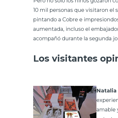
Pero no sólo los niños gozaron c
10 mil personas que visitaron el
pintando a Cobre e impresiondos 
aumentada, incluso el embajado
acompañó durante la segunda jorn
Los visitantes op
Natalia
experien
amable 