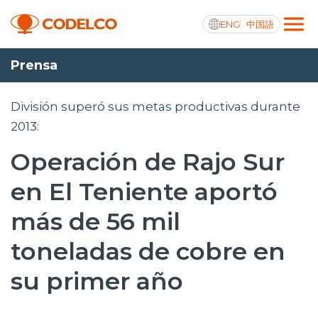
ENG
中国語
Prensa
Transparencia activa
División superó sus metas productivas durante
2013:
Operación de Rajo Sur
Nosotros
en El Teniente aportó
Operaciones
más de 56 mil
Proyectos
toneladas de cobre en
Sustentabilidad
su primer año
Innovación
Inversionistas