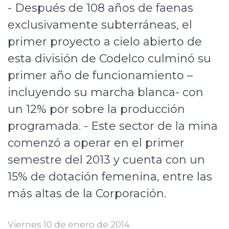
- Después de 108 años de faenas
Prensa
exclusivamente subterráneas, el
Trabaja en Codelco
primer proyecto a cielo abierto de
Transparencia activa
esta división de Codelco culminó su
primer año de funcionamiento –
Canales de denuncia
incluyendo su marcha blanca- con
Proveedores
un 12% por sobre la producción
Acceso trabajadores/as
programada. - Este sector de la mina
comenzó a operar en el primer
semestre del 2013 y cuenta con un
15% de dotación femenina, entre las
más altas de la Corporación.
Viernes 10 de enero de 2014