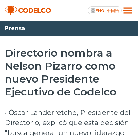
ENG
中国語
Prensa
Transparencia activa
Directorio nombra a
Nelson Pizarro como
Nosotros
nuevo Presidente
Operaciones
Ejecutivo de Codelco
Proyectos
Sustentabilidad
• Óscar Landerretche, Presidente del
Innovación
Directorio, explicó que esta decisión
"busca generar un nuevo liderazgo
Inversionistas