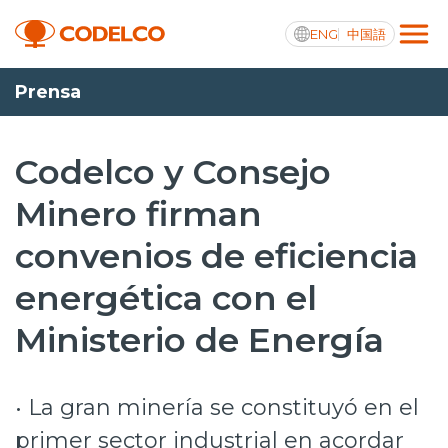
ENG
中国語
Prensa
Transparencia activa
Codelco y Consejo
Minero firman
Nosotros
convenios de eficiencia
Operaciones
energética con el
Proyectos
Ministerio de Energía
Sustentabilidad
Innovación
• La gran minería se constituyó en el
Inversionistas
primer sector industrial en acordar