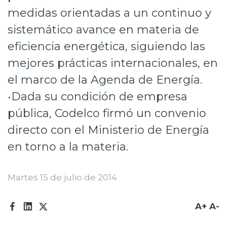
medidas orientadas a un continuo y
Prensa
sistemático avance en materia de
Trabaja en Codelco
eficiencia energética, siguiendo las
Transparencia activa
mejores prácticas internacionales, en
Canales de denuncia
el marco de la Agenda de Energía.
•Dada su condición de empresa
Proveedores
pública, Codelco firmó un convenio
Acceso trabajadores/as
directo con el Ministerio de Energía
en torno a la materia.
Martes 15 de julio de 2014
A+
A-