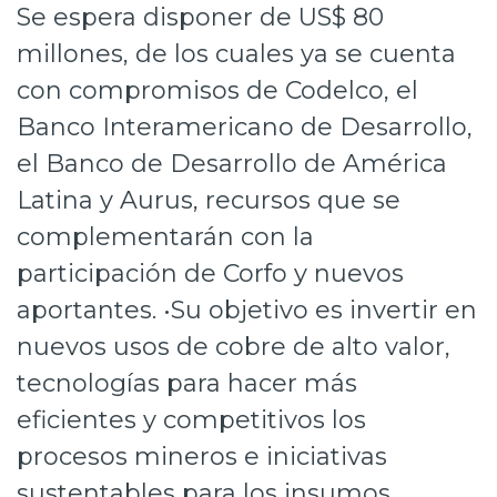
Se espera disponer de US$ 80
Prensa
millones, de los cuales ya se cuenta
Trabaja en Codelco
con compromisos de Codelco, el
Transparencia activa
Banco Interamericano de Desarrollo,
el Banco de Desarrollo de América
Canales de denuncia
Latina y Aurus, recursos que se
Proveedores
complementarán con la
Acceso trabajadores/as
participación de Corfo y nuevos
aportantes. •Su objetivo es invertir en
nuevos usos de cobre de alto valor,
tecnologías para hacer más
eficientes y competitivos los
procesos mineros e iniciativas
sustentables para los insumos