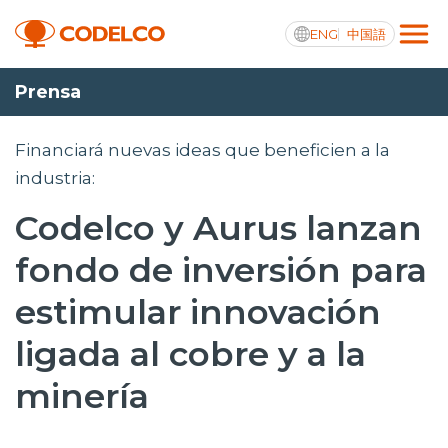
ENG
中国語
Prensa
Transparencia activa
Financiará nuevas ideas que beneficien a la
industria:
Codelco y Aurus lanzan
Nosotros
fondo de inversión para
Operaciones
estimular innovación
Proyectos
ligada al cobre y a la
Sustentabilidad
minería
Innovación
Inversionistas