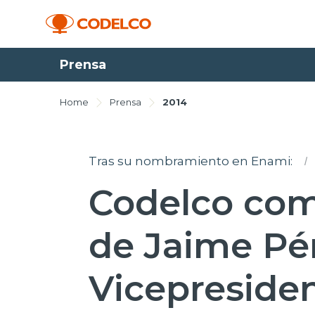
Prensa
Home
Prensa
2014
Tras su nombramiento en Enami:
I
Codelco com
de Jaime Pér
Vicepreside