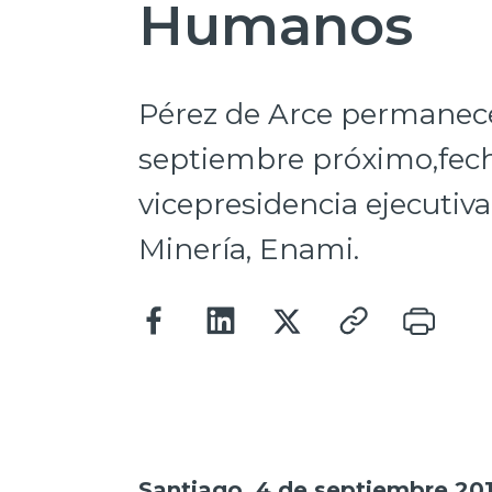
Humanos
Pérez de Arce permanece
septiembre próximo,fecha
vicepresidencia ejecutiv
Minería, Enami.
Santiago, 4 de septiembre 201