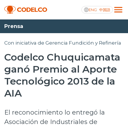
ENG
中国語
Prensa
Transparencia activa
Con iniciativa de Gerencia Fundición y Refinería
Codelco Chuquicamata
Nosotros
ganó Premio al Aporte
Operaciones
Tecnológico 2013 de la
Proyectos
AIA
Sustentabilidad
El reconocimiento lo entregó la
Innovación
Asociación de Industriales de
Inversionistas