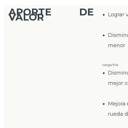
APORTE DE
VALOR
Lograr 
Disminu
menor
carga fría
Disminu
mejor c
Mejora 
rueda 