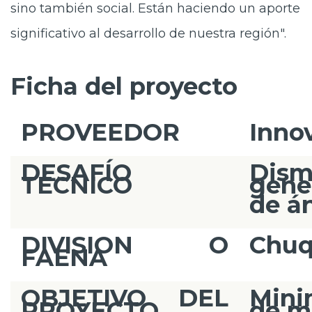
sino también social. Están haciendo un aporte
significativo al desarrollo de nuestra región".
Ficha del proyecto
PROVEEDOR
Inno
DESAFÍO
Dis
TÉCNICO
gene
de á
DIVISION O
Chuq
FAENA
OBJETIVO DEL
Mini
PROYECTO
de m