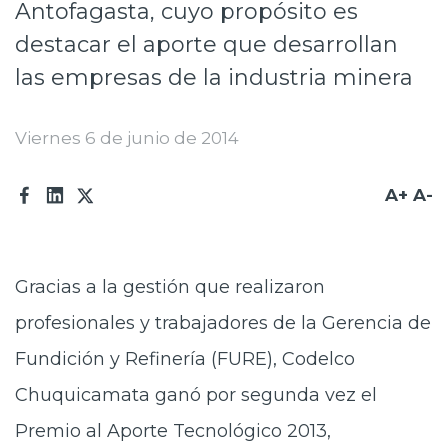
Antofagasta, cuyo propósito es
Prensa
destacar el aporte que desarrollan
Trabaja en Codelco
las empresas de la industria minera
Transparencia activa
Viernes 6 de junio de 2014
Canales de denuncia
Proveedores
A+
A-
Acceso trabajadores/as
Gracias a la gestión que realizaron
profesionales y trabajadores de la Gerencia de
Fundición y Refinería (FURE), Codelco
Chuquicamata ganó por segunda vez el
Premio al Aporte Tecnológico 2013,