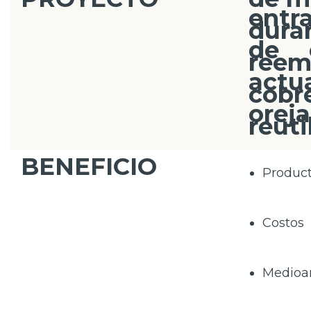
ent
dura
de e
reem
act
cobr
orej
reuti
BENEFICIO
Product
Costos
Medioa