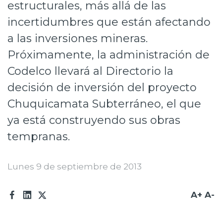
estructurales, más allá de las
Prensa
incertidumbres que están afectando
Trabaja en Codelco
a las inversiones mineras.
Próximamente, la administración de
Transparencia activa
Codelco llevará al Directorio la
Canales de denuncia
decisión de inversión del proyecto
Proveedores
Chuquicamata Subterráneo, el que
Acceso trabajadores/as
ya está construyendo sus obras
tempranas.
Lunes 9 de septiembre de 2013
A+
A-