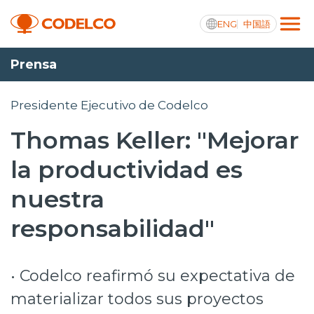
ENG
中国語
Prensa
Transparencia activa
Presidente Ejecutivo de Codelco
Thomas Keller: "Mejorar
Nosotros
la productividad es
Operaciones
nuestra
Proyectos
responsabilidad"
Sustentabilidad
• Codelco reafirmó su expectativa de
Innovación
materializar todos sus proyectos
Inversionistas