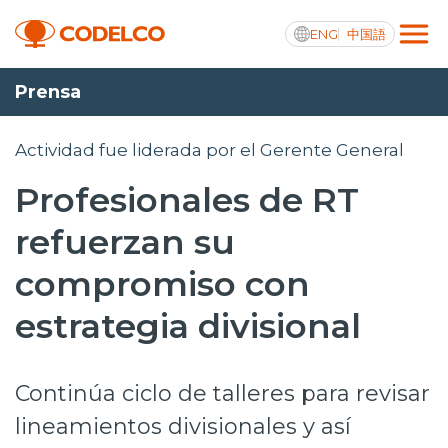
ENG
中国語
Prensa
Transparencia activa
Actividad fue liderada por el Gerente General
Profesionales de RT
Nosotros
refuerzan su
Operaciones
compromiso con
Proyectos
estrategia divisional
Sustentabilidad
Continúa ciclo de talleres para revisar
Innovación
lineamientos divisionales y así
Inversionistas