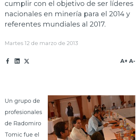
cumplir con el objetivo de ser líderes
Prensa
nacionales en minería para el 2014 y
Trabaja en Codelco
referentes mundiales al 2017.
Transparencia activa
Martes 12 de marzo de 2013
Canales de denuncia
Proveedores
A+
A-
Acceso trabajadores/as
Un grupo de
profesionales
de Radomiro
Tomic fue el