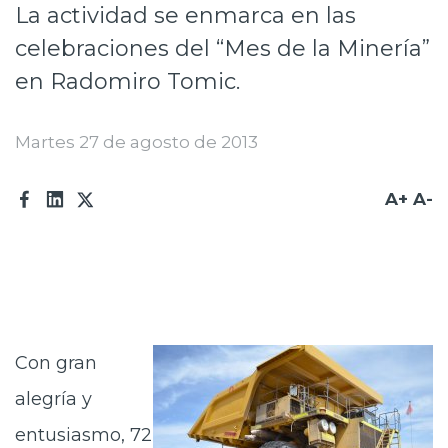
La actividad se enmarca en las
Prensa
celebraciones del “Mes de la Minería”
Trabaja en Codelco
en Radomiro Tomic.
Transparencia activa
Martes 27 de agosto de 2013
Canales de denuncia
Proveedores
A+
A-
Acceso trabajadores/as
Con gran
alegría y
entusiasmo, 72