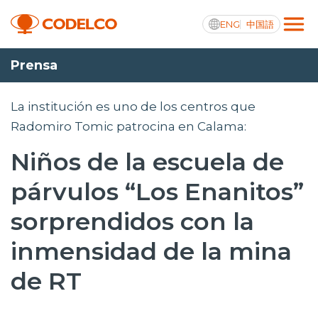
ENG
中国語
Prensa
Transparencia activa
La institución es uno de los centros que
Radomiro Tomic patrocina en Calama:
Niños de la escuela de
Nosotros
párvulos “Los Enanitos”
Operaciones
sorprendidos con la
Proyectos
inmensidad de la mina
Sustentabilidad
de RT
Innovación
Inversionistas