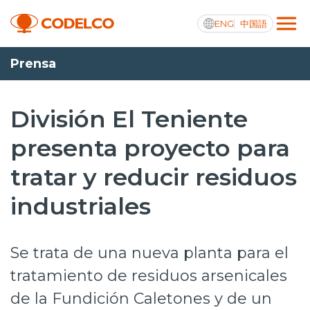
ENG
中国語
Prensa
Transparencia activa
División El Teniente
presenta proyecto para
Nosotros
tratar y reducir residuos
Operaciones
industriales
Proyectos
Sustentabilidad
Se trata de una nueva planta para el
Innovación
tratamiento de residuos arsenicales
de la Fundición Caletones y de un
Inversionistas