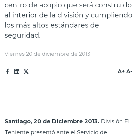
centro de acopio que será construido
Prensa
al interior de la división y cumpliendo
Trabaja en Codelco
los más altos estándares de
Transparencia activa
seguridad.
Canales de denuncia
Viernes 20 de diciembre de 2013
Proveedores
A+
A-
Acceso trabajadores/as
Santiago, 20 de Diciembre 2013.
División El
Teniente presentó ante el Servicio de