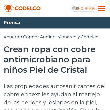
ENG
中国語
Prensa
Transparencia activa
Acuerdo Copper Andino, Monarch y Codelco:
Crean ropa con cobre
Nosotros
antimicrobiano para
Operaciones
niños Piel de Cristal
Proyectos
Las propiedades autosanitizantes del
Sustentabilidad
cobre en textiles ayudan al manejo
Innovación
de las heridas y lesiones en la piel,
Inversionistas