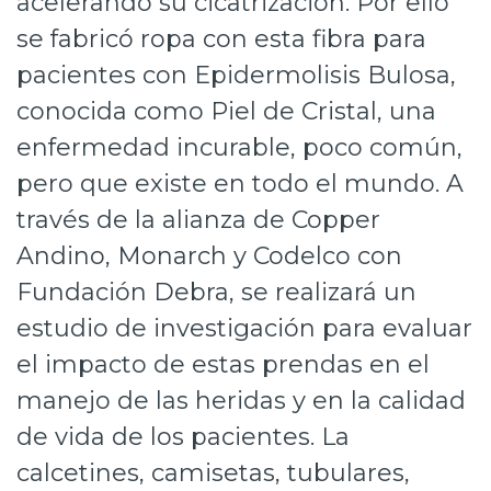
acelerando su cicatrización. Por ello
Prensa
se fabricó ropa con esta fibra para
pacientes con Epidermolisis Bulosa,
Trabaja en Codelco
conocida como Piel de Cristal, una
Transparencia activa
enfermedad incurable, poco común,
Canales de denuncia
pero que existe en todo el mundo. A
Proveedores
través de la alianza de Copper
Andino, Monarch y Codelco con
Acceso trabajadores/as
Fundación Debra, se realizará un
estudio de investigación para evaluar
el impacto de estas prendas en el
manejo de las heridas y en la calidad
de vida de los pacientes. La
calcetines, camisetas, tubulares,