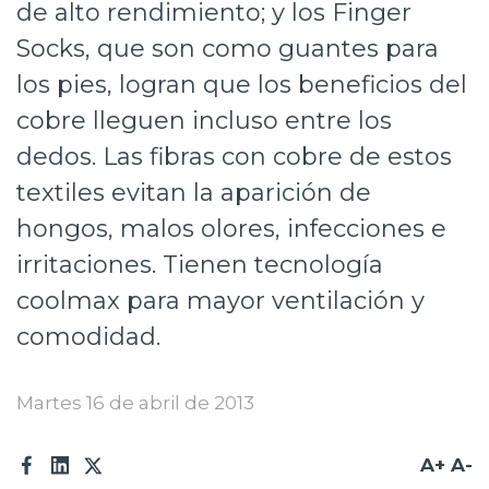
de alto rendimiento; y los Finger
Prensa
Socks, que son como guantes para
Trabaja en Codelco
los pies, logran que los beneficios del
cobre lleguen incluso entre los
Transparencia activa
dedos. Las fibras con cobre de estos
Canales de denuncia
textiles evitan la aparición de
Proveedores
hongos, malos olores, infecciones e
Acceso trabajadores/as
irritaciones. Tienen tecnología
coolmax para mayor ventilación y
comodidad.
Martes 16 de abril de 2013
A+
A-