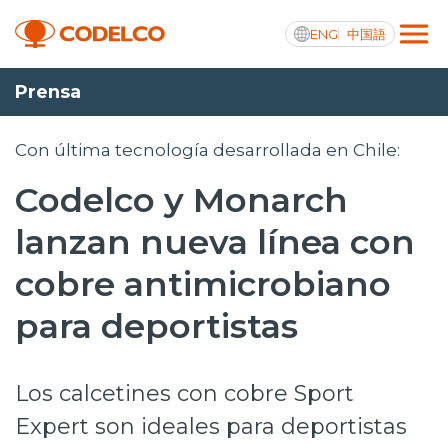
ENG
中国語
Prensa
Transparencia activa
Con última tecnología desarrollada en Chile:
Codelco y Monarch
Nosotros
lanzan nueva línea con
Operaciones
cobre antimicrobiano
Proyectos
para deportistas
Sustentabilidad
Los calcetines con cobre Sport
Innovación
Expert son ideales para deportistas
Inversionistas