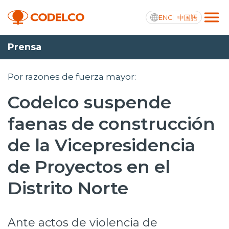
ENG
中国語
Prensa
Transparencia activa
Por razones de fuerza mayor:
Codelco suspende
Nosotros
faenas de construcción
Operaciones
de la Vicepresidencia
Proyectos
de Proyectos en el
Sustentabilidad
Distrito Norte
Innovación
Ante actos de violencia de
Inversionistas