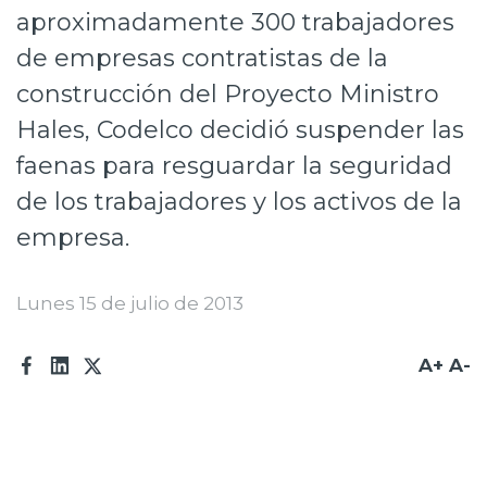
aproximadamente 300 trabajadores
Prensa
de empresas contratistas de la
Trabaja en Codelco
construcción del Proyecto Ministro
Transparencia activa
Hales, Codelco decidió suspender las
faenas para resguardar la seguridad
Canales de denuncia
de los trabajadores y los activos de la
Proveedores
empresa.
Acceso trabajadores/as
Lunes 15 de julio de 2013
A+
A-