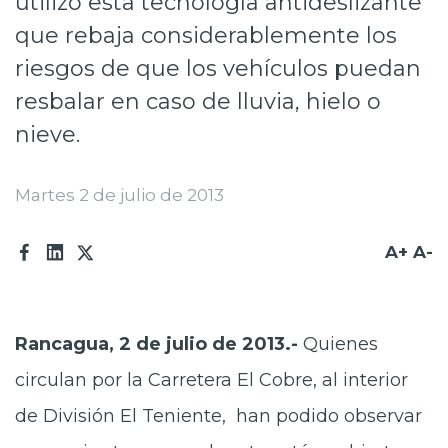
utilizó esta tecnología antideslizante
Prensa
que rebaja considerablemente los
riesgos de que los vehículos puedan
Trabaja en Codelco
resbalar en caso de lluvia, hielo o
Transparencia activa
nieve.
Canales de denuncia
Proveedores
Martes 2 de julio de 2013
Acceso trabajadores/as
A+
A-
Rancagua, 2 de julio de 2013.-
Quienes
circulan por la Carretera El Cobre, al interior
de División El Teniente, han podido observar