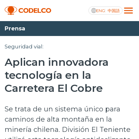
ENG
中国語
Prensa
Transparencia activa
Seguridad vial:
Aplican innovadora
Nosotros
tecnología en la
Operaciones
Carretera El Cobre
Proyectos
Se trata de un sistema único para
Sustentabilidad
caminos de alta montaña en la
Innovación
minería chilena. División El Teniente
Inversionistas