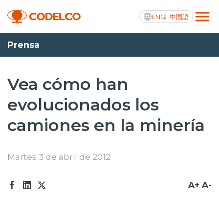
ENG
中国語
Prensa
Transparencia activa
Vea cómo han
evolucionados los
Nosotros
camiones en la minería
Operaciones
Proyectos
Martes 3 de abril de 2012
Sustentabilidad
A+
A-
Innovación
Inversionistas