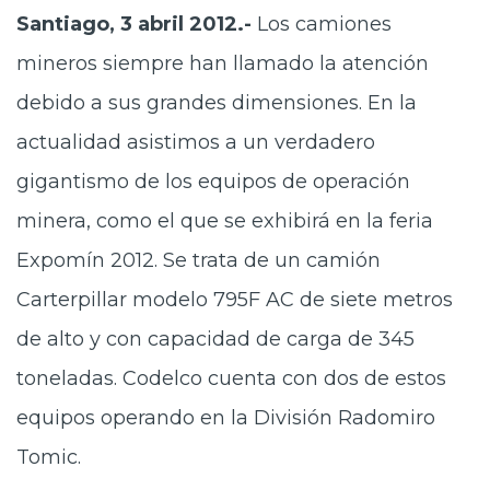
Santiago, 3 abril 2012.-
Los camiones
Prensa
mineros siempre han llamado la atención
Trabaja en Codelco
debido a sus grandes dimensiones. En la
Transparencia activa
actualidad asistimos a un verdadero
Canales de denuncia
gigantismo de los equipos de operación
Proveedores
minera, como el que se exhibirá en la feria
Acceso trabajadores/as
Expomín 2012. Se trata de un camión
Carterpillar modelo 795F AC de siete metros
de alto y con capacidad de carga de 345
toneladas. Codelco cuenta con dos de estos
equipos operando en la División Radomiro
Tomic.