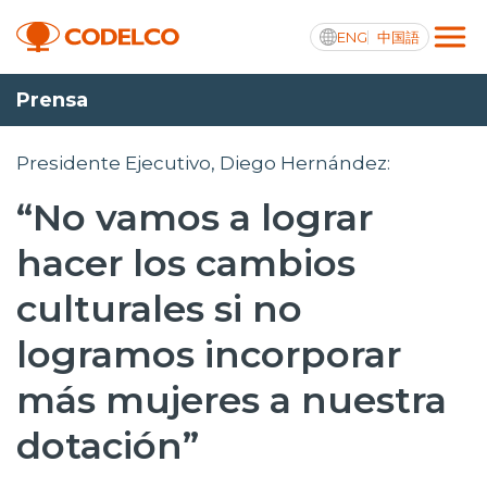
ENG
中国語
Prensa
Transparencia activa
Presidente Ejecutivo, Diego Hernández:
“No vamos a lograr
Nosotros
hacer los cambios
Operaciones
culturales si no
Proyectos
logramos incorporar
Sustentabilidad
más mujeres a nuestra
Innovación
dotación”
Inversionistas