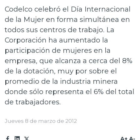
Codelco celebró el Día Internacional
Prensa
de la Mujer en forma simultánea en
Trabaja en Codelco
todos sus centros de trabajo. La
Transparencia activa
Corporación ha aumentado la
Canales de denuncia
participación de mujeres en la
empresa, que alcanza a cerca del 8%
Proveedores
de la dotación, muy por sobre el
Acceso trabajadores/as
promedio de la industria minera
donde sólo representa el 6% del total
de trabajadores.
Jueves 8 de marzo de 2012
A+
A-