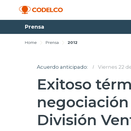
Prensa
Home
Prensa
2012
Acuerdo anticipado:
I
Viernes 22 de
Exitoso tér
negociación 
División Ve