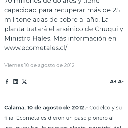
70 millones de dólares y tiene
Prensa
capacidad para recuperar más de 25
mil toneladas de cobre al año. La
Trabaja en Codelco
planta tratará el arsénico de Chuqui y
Transparencia activa
Ministro Hales. Más información en
Canales de denuncia
www.ecometales.cl/
Proveedores
Viernes 10 de agosto de 2012
Acceso trabajadores/as
A+
A-
Calama, 10 de agosto de 2012.-
Codelco y su
filial Ecometales dieron un paso pionero al