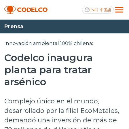
ENG
中国語
Prensa
Transparencia activa
Innovación ambiental 100% chilena:
Codelco inaugura
Nosotros
planta para tratar
Operaciones
arsénico
Proyectos
Complejo único en el mundo,
Sustentabilidad
desarrollado por la filial EcoMetales,
Innovación
demandó una inversión de más de
Inversionistas