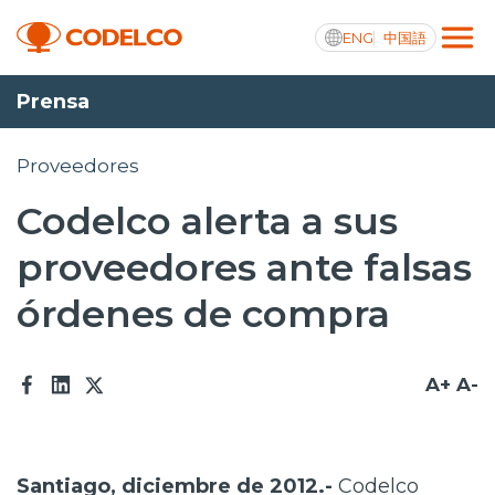
ENG
中国語
Prensa
Transparencia activa
Proveedores
Codelco alerta a sus
Nosotros
proveedores ante falsas
Operaciones
órdenes de compra
Proyectos
Sustentabilidad
A+
A-
Innovación
Inversionistas
Santiago, diciembre de 2012.-
Codelco