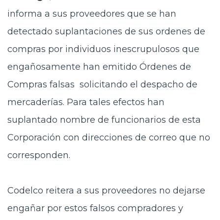
Prensa
informa a sus proveedores que se han
detectado suplantaciones de sus ordenes de
Trabaja en Codelco
compras por individuos inescrupulosos que
Transparencia activa
engañosamente han emitido Órdenes de
Canales de denuncia
Compras falsas solicitando el despacho de
Proveedores
mercaderías. Para tales efectos han
Acceso trabajadores/as
suplantado nombre de funcionarios de esta
Corporación con direcciones de correo que no
corresponden.
Codelco reitera a sus proveedores no dejarse
engañar por estos falsos compradores y