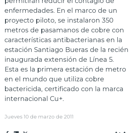
permitirán reducir el contagio de
Prensa
enfermedades. En el marco de un
proyecto piloto, se instalaron 350
Trabaja en Codelco
metros de pasamanos de cobre con
Transparencia activa
características antibacterianas en la
Canales de denuncia
estación Santiago Bueras de la recién
Proveedores
inaugurada extensión de Línea 5.
Esta es la primera estación de metro
Acceso trabajadores/as
en el mundo que utiliza cobre
bactericida, certificado con la marca
internacional Cu+.
Jueves 10 de marzo de 2011