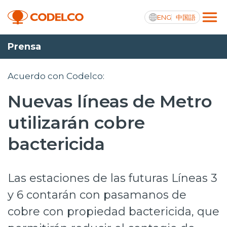
ENG
中国語
Prensa
Transparencia activa
Acuerdo con Codelco:
Nuevas líneas de Metro
Nosotros
utilizarán cobre
Operaciones
bactericida
Proyectos
Las estaciones de las futuras Líneas 3
Sustentabilidad
y 6 contarán con pasamanos de
Innovación
cobre con propiedad bactericida, que
Inversionistas