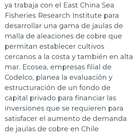
ya trabaja con el East China Sea
Prensa
Fisheries Research Institute para
Trabaja en Codelco
desarrollar una gama de jaulas de
Transparencia activa
malla de aleaciones de cobre que
permitan establecer cultivos
Canales de denuncia
cercanos a la costa y también en alta
Proveedores
mar. Ecosea, empresas filial de
Acceso trabajadores/as
Codelco, planea la evaluación y
estructuración de un fondo de
capital privado para financiar las
inversiones que se requieren para
satisfacer el aumento de demanda
de jaulas de cobre en Chile