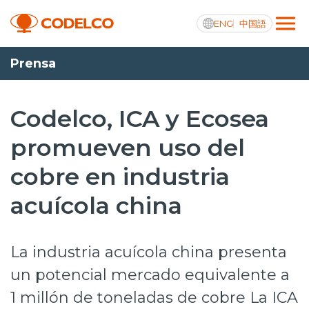
ENG
中国語
Prensa
Transparencia activa
Codelco, ICA y Ecosea
promueven uso del
Nosotros
cobre en industria
Operaciones
acuícola china
Proyectos
Sustentabilidad
La industria acuícola china presenta
Innovación
un potencial mercado equivalente a
1 millón de toneladas de cobre La ICA
Inversionistas