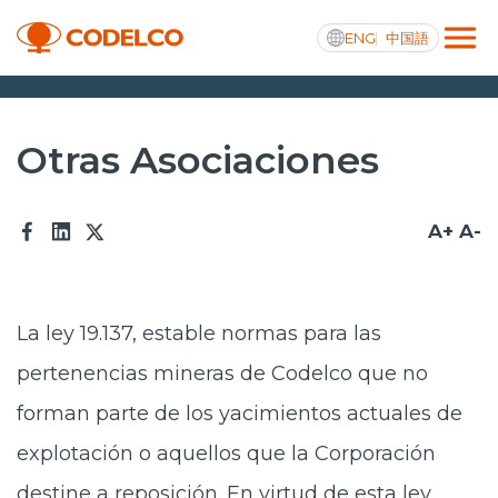
ENG
中国語
Transparencia activa
Otras Asociaciones
A+
A-
Nosotros
Operaciones
La ley 19.137, estable normas para las
Proyectos
pertenencias mineras de Codelco que no
Sustentabilidad
forman parte de los yacimientos actuales de
Innovación
explotación o aquellos que la Corporación
Inversionistas
destine a reposición. En virtud de esta ley,