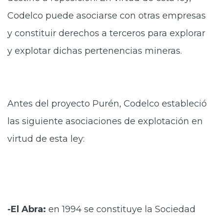
Prensa
Codelco puede asociarse con otras empresas
y constituir derechos a terceros para explorar
Trabaja en Codelco
y explotar dichas pertenencias mineras.
Transparencia activa
Canales de denuncia
Proveedores
Antes del proyecto Purén, Codelco estableció
Acceso trabajadores/as
las siguiente asociaciones de explotación en
virtud de esta ley:
-El Abra:
en 1994 se constituye la Sociedad