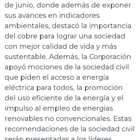
de junio, donde además de exponer
Prensa
sus avances en indicadores
Trabaja en Codelco
ambientales, destacó la importancia
Transparencia activa
del cobre para lograr una sociedad
con mejor calidad de vida y más
Canales de denuncia
sustentable. Además, la Corporación
Proveedores
apoyó mociones de la sociedad civil
Acceso trabajadores/as
que piden el acceso a energía
eléctrica para todos, la promoción
del uso eficiente de la energía y el
impulso al empleo de energías
renovables no convencionales. Estas
recomendaciones de la sociedad civil
serán presentadas a los líderes