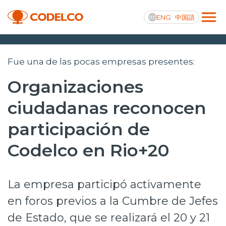
ENG
中国語
Transparencia activa
Fue una de las pocas empresas presentes:
Organizaciones
ciudadanas reconocen
Nosotros
participación de
Operaciones
Codelco en Rio+20
Proyectos
Sustentabilidad
La empresa participó activamente
Innovación
en foros previos a la Cumbre de Jefes
de Estado, que se realizará el 20 y 21
Inversionistas