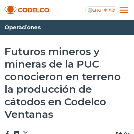
ENG
中国語
Operaciones
Transparencia activa
Futuros mineros y
mineras de la PUC
Nosotros
conocieron en terreno
Operaciones
la producción de
Proyectos
cátodos en Codelco
Sustentabilidad
Ventanas
Innovación
Inversionistas
A+
A-