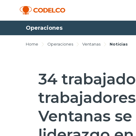
Operaciones
Home
Operaciones
Ventanas
Noticias
34 trabajado
trabajadore
Ventanas se
liderazgo e