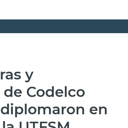
ras y
s de Codelco
 diplomaron en
n la UTFSM