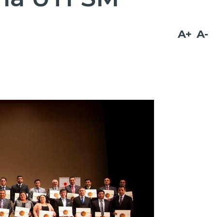
A+
A-