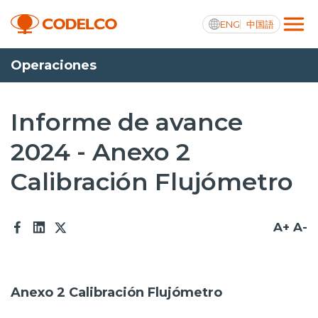
ENG
中国語
Operaciones
Transparencia activa
Informe de avance
2024 - Anexo 2
Nosotros
Calibración Flujómetro
Operaciones
Proyectos
A+
A-
Sustentabilidad
Innovación
Anexo 2 Calibración Flujómetro
Inversionistas