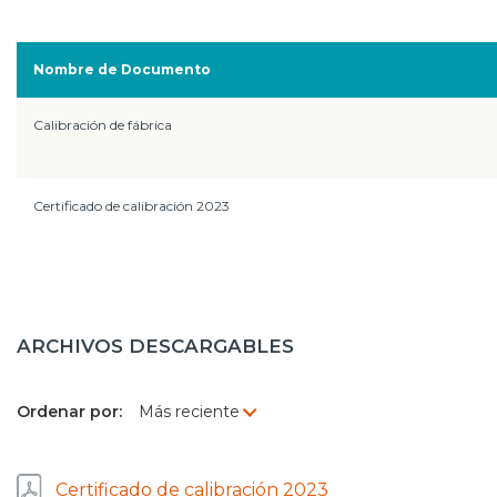
Prensa
Nombre de Documento
Trabaja en Codelco
Transparencia activa
Calibración de fábrica
Canales de denuncia
Certificado de calibración 2023
Proveedores
Acceso trabajadores/as
ARCHIVOS DESCARGABLES
Ordenar por:
Certificado de calibración 2023