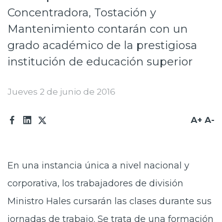
Concentradora, Tostación y
Prensa
Mantenimiento contarán con un
Trabaja en Codelco
grado académico de la prestigiosa
Transparencia activa
institución de educación superior
Canales de denuncia
Jueves 2 de junio de 2016
Proveedores
Acceso trabajadores/as
A+
A-
En una instancia única a nivel nacional y
corporativa, los trabajadores de división
Ministro Hales cursarán las clases durante sus
jornadas de trabajo. Se trata de una formación