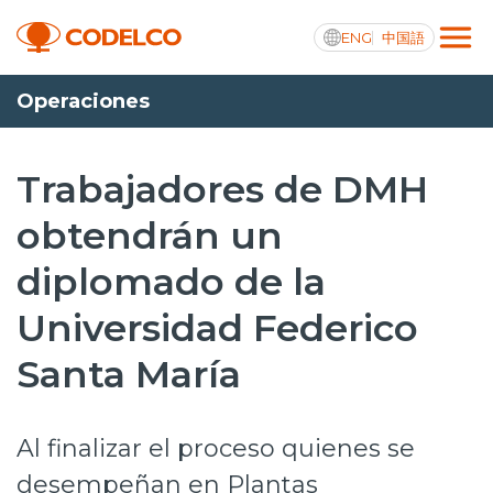
ENG
中国語
Operaciones
Transparencia activa
Trabajadores de DMH
obtendrán un
Nosotros
diplomado de la
Operaciones
Universidad Federico
Proyectos
Santa María
Sustentabilidad
Innovación
Al finalizar el proceso quienes se
Inversionistas
desempeñan en Plantas