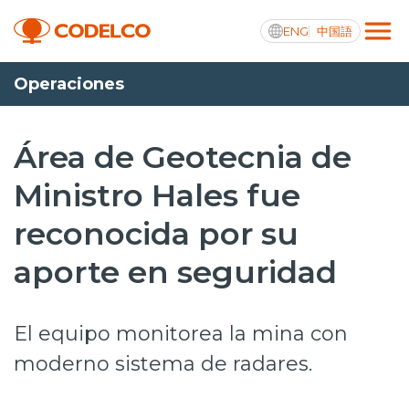
ENG
中国語
Operaciones
Transparencia activa
Área de Geotecnia de
Ministro Hales fue
Nosotros
reconocida por su
Operaciones
aporte en seguridad
Proyectos
Sustentabilidad
El equipo monitorea la mina con
Innovación
moderno sistema de radares.
Inversionistas