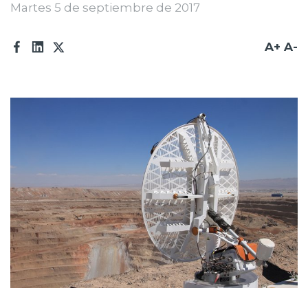
Martes 5 de septiembre de 2017
Prensa
Trabaja en Codelco
A+
A-
Transparencia activa
Canales de denuncia
Proveedores
Acceso trabajadores/as