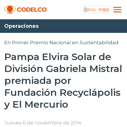
ENG
中国語
Operaciones
Transparencia activa
En Primer Premio Nacional en Sustentabilidad
Pampa Elvira Solar de
Nosotros
División Gabriela Mistral
Operaciones
premiada por
Proyectos
Fundación Recyclápolis
Sustentabilidad
y El Mercurio
Innovación
Inversionistas
Jueves 6 de noviembre de 2014