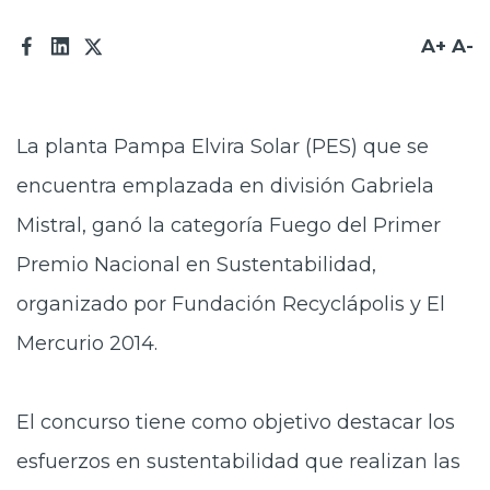
Prensa
A+
A-
Trabaja en Codelco
Transparencia activa
La planta Pampa Elvira Solar (PES) que se
Canales de denuncia
encuentra emplazada en división Gabriela
Proveedores
Mistral, ganó la categoría Fuego del Primer
Acceso trabajadores/as
Premio Nacional en Sustentabilidad,
organizado por Fundación Recyclápolis y El
Mercurio 2014.
El concurso tiene como objetivo destacar los
esfuerzos en sustentabilidad que realizan las