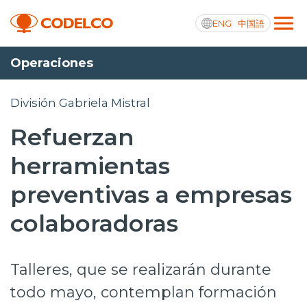
ENG
中国語
Operaciones
Transparencia activa
División Gabriela Mistral
Refuerzan
Nosotros
herramientas
Operaciones
preventivas a empresas
Proyectos
colaboradoras
Sustentabilidad
Talleres, que se realizarán durante
Innovación
todo mayo, contemplan formación
Inversionistas