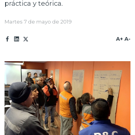
práctica y teórica.
Prensa
Trabaja en Codelco
Martes 7 de mayo de 2019
Transparencia activa
A+
A-
Canales de denuncia
Proveedores
Acceso trabajadores/as