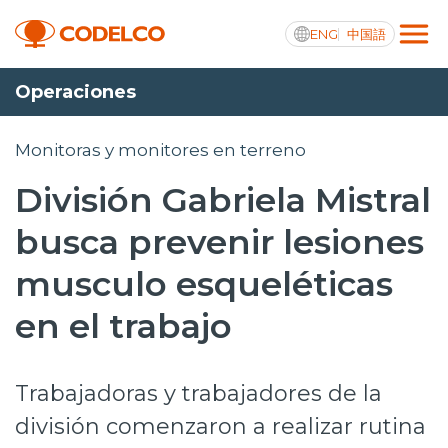
ENG
中国語
Operaciones
Transparencia activa
Monitoras y monitores en terreno
División Gabriela Mistral
Nosotros
busca prevenir lesiones
Operaciones
musculo esqueléticas
Proyectos
en el trabajo
Sustentabilidad
Trabajadoras y trabajadores de la
Innovación
división comenzaron a realizar rutina
Inversionistas