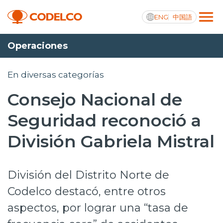
ENG
中国語
Operaciones
Transparencia activa
En diversas categorías
Consejo Nacional de
Nosotros
Seguridad reconoció a
Operaciones
División Gabriela Mistral
Proyectos
División del Distrito Norte de
Sustentabilidad
Codelco destacó, entre otros
Innovación
aspectos, por lograr una “tasa de
Inversionistas