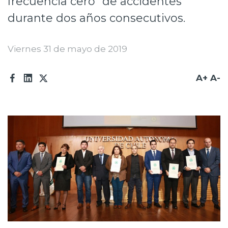
frecuencia cero” de accidentes
Prensa
durante dos años consecutivos.
Trabaja en Codelco
Viernes 31 de mayo de 2019
Transparencia activa
Canales de denuncia
A+
A-
Proveedores
Acceso trabajadores/as