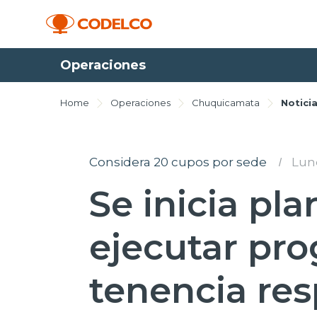
Operaciones
Home
Operaciones
Chuquicamata
Notici
Considera 20 cupos por sede
I
Lune
Se inicia pla
ejecutar pr
tenencia re