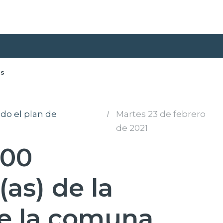
as
do el plan de
I
Martes 23 de febrero
de 2021
500
(as) de la
e la comuna