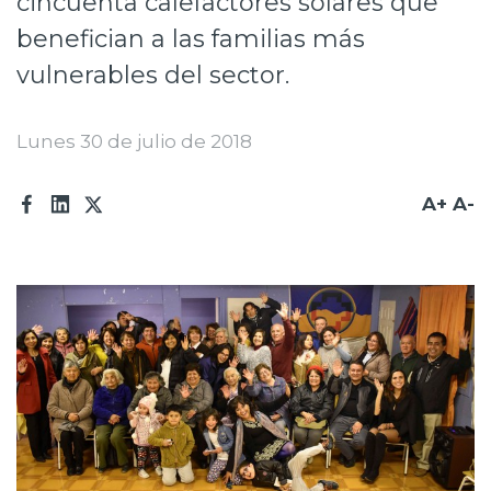
cincuenta calefactores solares que
Prensa
benefician a las familias más
vulnerables del sector.
Trabaja en Codelco
Transparencia activa
Lunes 30 de julio de 2018
Canales de denuncia
A+
A-
Proveedores
Acceso trabajadores/as