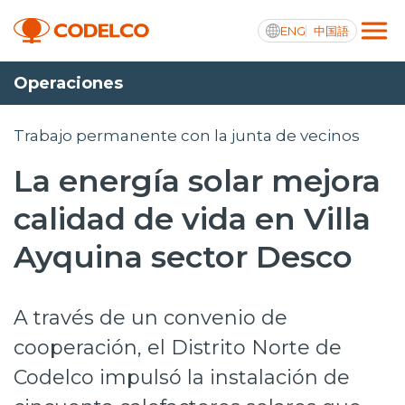
ENG
中国語
Operaciones
Transparencia activa
Trabajo permanente con la junta de vecinos
La energía solar mejora
Nosotros
calidad de vida en Villa
Operaciones
Ayquina sector Desco
Proyectos
A través de un convenio de
Sustentabilidad
cooperación, el Distrito Norte de
Innovación
Codelco impulsó la instalación de
Inversionistas