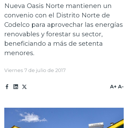
Nueva Oasis Norte mantienen un
Prensa
convenio con el Distrito Norte de
Trabaja en Codelco
Codelco para aprovechar las energías
Transparencia activa
renovables y forestar su sector,
beneficiando a más de setenta
Canales de denuncia
menores.
Proveedores
Acceso trabajadores/as
Viernes 7 de julio de 2017
A+
A-