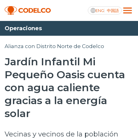
ENG
中国語
Operaciones
Transparencia activa
Alianza con Distrito Norte de Codelco
Jardín Infantil Mi
Nosotros
Pequeño Oasis cuenta
Operaciones
con agua caliente
Proyectos
gracias a la energía
Sustentabilidad
solar
Innovación
Vecinas y vecinos de la población
Inversionistas