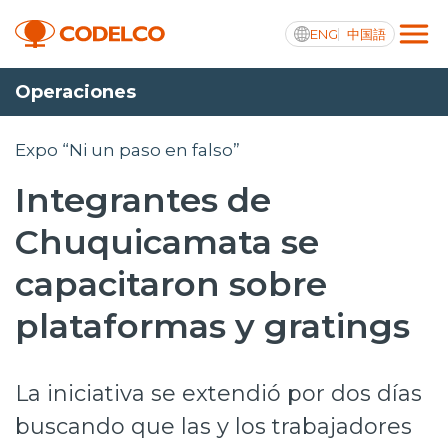
ENG
中国語
Operaciones
Transparencia activa
Expo “Ni un paso en falso”
Integrantes de
Nosotros
Chuquicamata se
Operaciones
capacitaron sobre
Proyectos
plataformas y gratings
Sustentabilidad
La iniciativa se extendió por dos días
Innovación
buscando que las y los trabajadores
Inversionistas