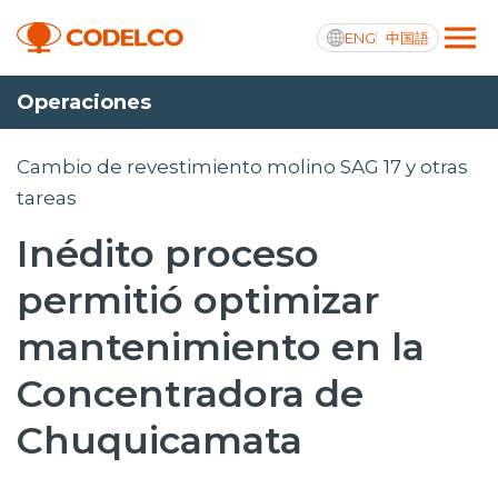
ENG
中国語
Operaciones
Transparencia activa
Cambio de revestimiento molino SAG 17 y otras
tareas
Inédito proceso
Nosotros
permitió optimizar
Operaciones
mantenimiento en la
Proyectos
Concentradora de
Sustentabilidad
Chuquicamata
Innovación
Inversionistas