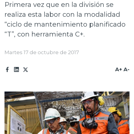
Primera vez que en la división se
Prensa
realiza esta labor con la modalidad
Trabaja en Codelco
“ciclo de mantenimiento planificado
Transparencia activa
“T”, con herramienta C+.
Canales de denuncia
Martes 17 de octubre de 2017
Proveedores
A+
A-
Acceso trabajadores/as