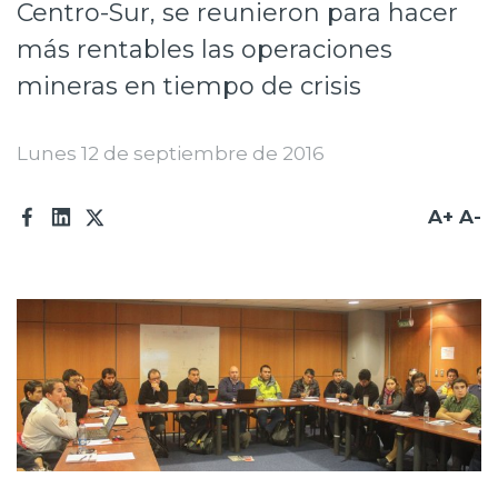
Centro-Sur, se reunieron para hacer
Prensa
más rentables las operaciones
Trabaja en Codelco
mineras en tiempo de crisis
Transparencia activa
Lunes 12 de septiembre de 2016
Canales de denuncia
Proveedores
A+
A-
Acceso trabajadores/as