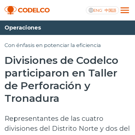
ENG
中国語
Operaciones
Transparencia activa
Con énfasis en potenciar la eficiencia
Divisiones de Codelco
Nosotros
participaron en Taller
Operaciones
de Perforación y
Proyectos
Tronadura
Sustentabilidad
Representantes de las cuatro
Innovación
divisiones del Distrito Norte y dos del
Inversionistas