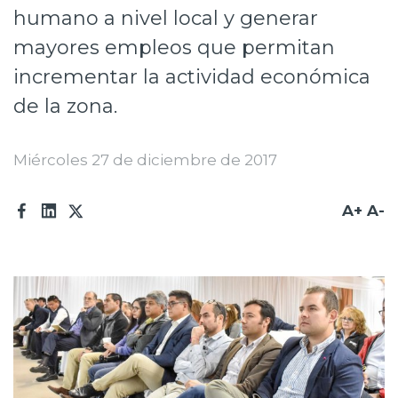
humano a nivel local y generar
Prensa
mayores empleos que permitan
Trabaja en Codelco
incrementar la actividad económica
Transparencia activa
de la zona.
Canales de denuncia
Miércoles 27 de diciembre de 2017
Proveedores
Acceso trabajadores/as
A+
A-