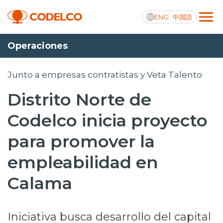
ENG
中国語
Operaciones
Transparencia activa
Junto a empresas contratistas y Veta Talento
Distrito Norte de
Nosotros
Codelco inicia proyecto
Operaciones
para promover la
Proyectos
empleabilidad en
Sustentabilidad
Calama
Innovación
Iniciativa busca desarrollo del capital
Inversionistas